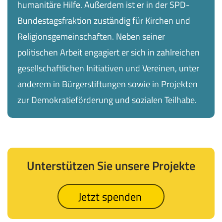
humanitäre Hilfe. Außerdem ist er in der SPD-
Bundestagsfraktion zuständig für Kirchen und
Religionsgemeinschaften. Neben seiner
politischen Arbeit engagiert er sich in zahlreichen
gesellschaftlichen Initiativen und Vereinen, unter
anderem in Bürgerstiftungen sowie in Projekten
zur Demokratieförderung und sozialen Teilhabe.
Unterstützen Sie unsere Projekte
Jetzt spenden