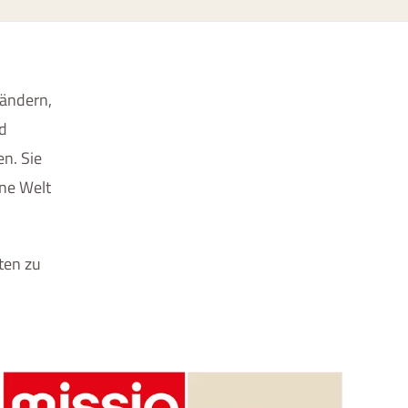
Ländern,
nd
en. Sie
ine Welt
ten zu