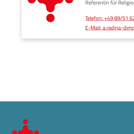
Referentin für Relig
Telefon: +49 89/51 
E-Mail:
a.radina-dim