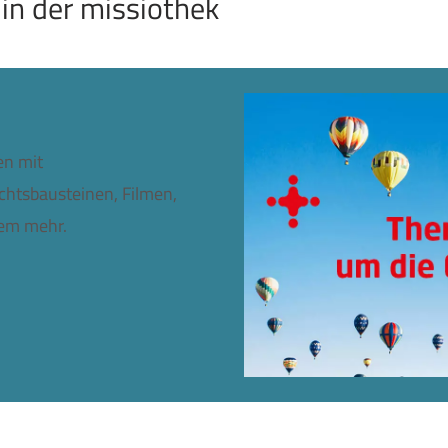
 in der missiothek
en mit
chtsbausteinen, Filmen,
lem mehr.