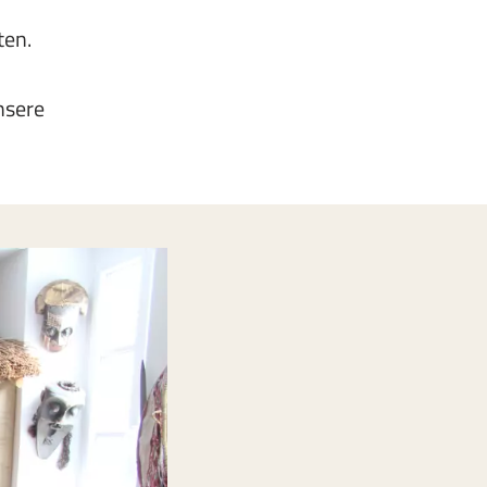
ten.
nsere