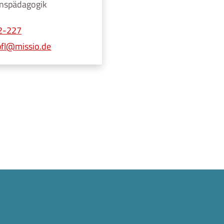
ionspädagogik
62-227
pfl@missio.de