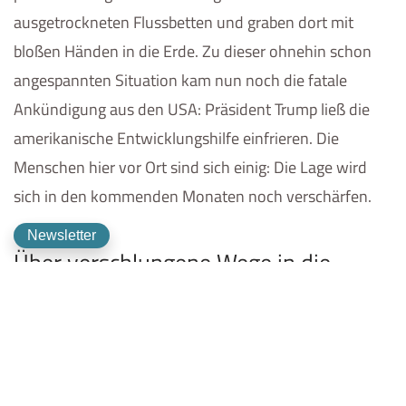
ausgetrockneten Flussbetten und graben dort mit
bloßen Händen in die Erde. Zu dieser ohnehin schon
angespannten Situation kam nun noch die fatale
Ankündigung aus den USA: Präsident Trump ließ die
amerikanische Entwicklungshilfe einfrieren. Die
Menschen hier vor Ort sind sich einig: Die Lage wird
sich in den kommenden Monaten noch verschärfen.
Newsletter
Über verschlungene Wege in die
Zukunft
Ich bin hier in Kakuma geboren
, sagt Cecilia Adol. Ihre
Eltern kamen aus dem Südsudan nach Kenia. Als es
nach Frieden aussah, gingen sie zurück.
Aber der Krieg