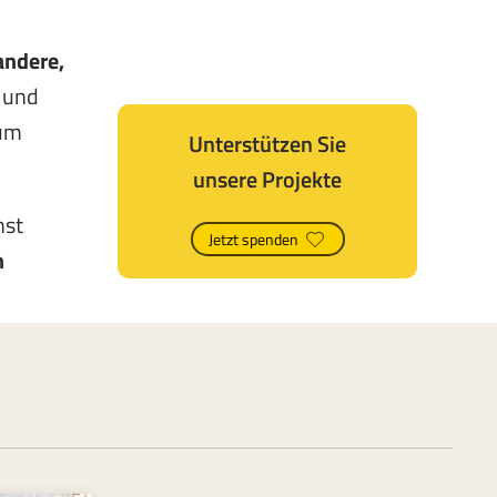
andere,
t und
 um
Unterstützen Sie
unsere Projekte
nst
Jetzt spenden
n