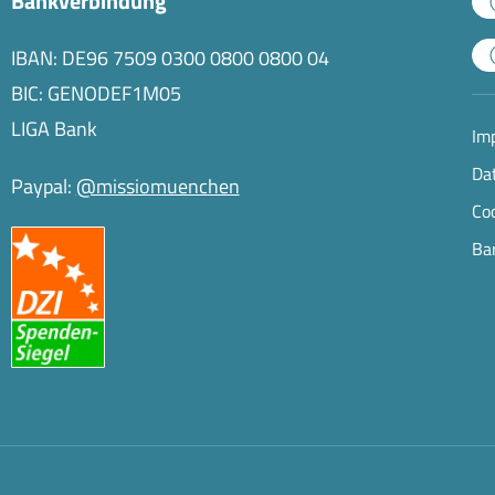
Bankverbindung
IBAN: DE96 7509 0300 0800 0800 04
BIC: GENODEF1M05
LIGA Bank
Im
Da
Paypal:
@missiomuenchen
Co
Bar