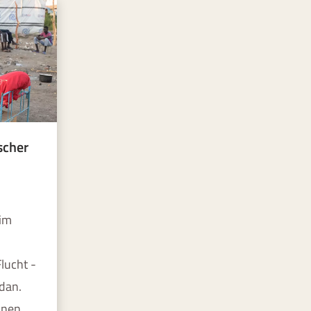
scher
 im
lucht -
dan.
hnen.