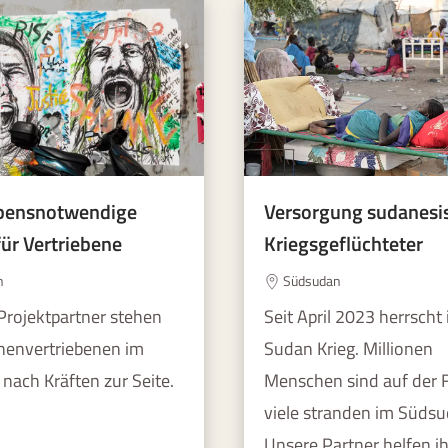
bensnotwendige
Versorgung sudanesi
für Vertriebene
Kriegsgeflüchteter
n
Südsudan
Projektpartner stehen
Seit April 2023 herrscht
nenvertriebenen im
Sudan Krieg. Millionen
nach Kräften zur Seite.
Menschen sind auf der F
viele stranden im Südsu
Unsere Partner helfen i