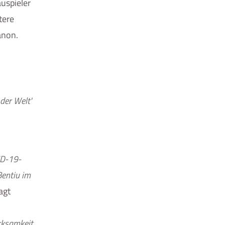
uspieler
tere
anon.
der Welt'
ID-19-
Bentiu im
sagt
rksamkeit