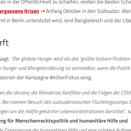
 in der Öffentlichkeit zu schärfen, reisten die beiden Scha
rgessene Krisen
Anfang Oktober in den Südsudan. Wei
mt in Berlin unterstützt wird, sind Bangladesch und der Lib
rft
sagt:
"Der globale Hunger wird als das 'größte lösbare Problem 
 Hunger und Mangelernährung ist vermeidbar, wenn die Politik
sationen der Kampagne #InDenFokus einig.
n die Ukraine, die Klimakrise, Konflikte und die Folgen der COV
t. Bei meinem Besuch des südsudanesischen Flüchtlingscamps 
gen um die Hälfte gekürzter Lebensmittelrationen berichtet"
, 
ng für Menschenrechtspolitik und humanitäre Hilfe und
de Finanzierung der humanitären Hilfe und eine stärkere Aufme