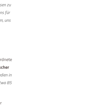
isen zu
ns für
en, uns
ordnete
scher
dien in
etwa 85
r