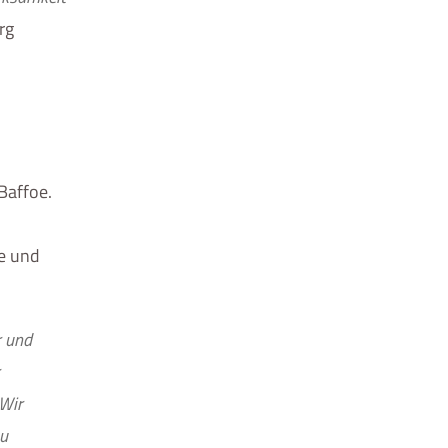
rg
Baffoe.
fe und
r und
 Wir
zu