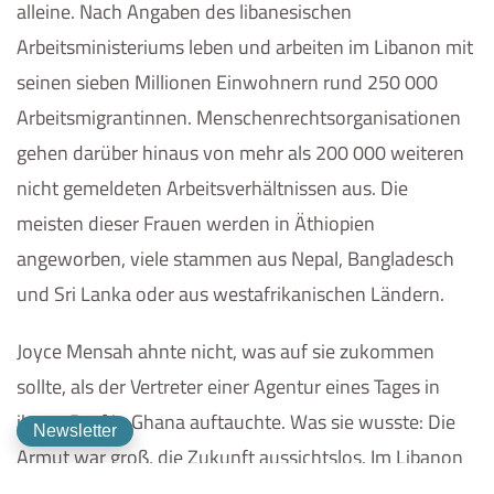
alleine. Nach Angaben des libanesischen
Arbeitsministeriums leben und arbeiten im Libanon mit
seinen sieben Millionen Einwohnern rund 250 000
Arbeitsmigrantinnen. Menschenrechtsorganisationen
gehen darüber hinaus von mehr als 200 000 weiteren
nicht gemeldeten Arbeitsverhältnissen aus. Die
meisten dieser Frauen werden in Äthiopien
angeworben, viele stammen aus Nepal, Bangladesch
und Sri Lanka oder aus westafrikanischen Ländern.
Joyce Mensah ahnte nicht, was auf sie zukommen
sollte, als der Vertreter einer Agentur eines Tages in
ihrem Dorf in Ghana auftauchte. Was sie wusste: Die
Newsletter
Armut war groß, die Zukunft aussichtslos. Im Libanon
warte ein sicherer Job, so das Versprechen, bezahlt in