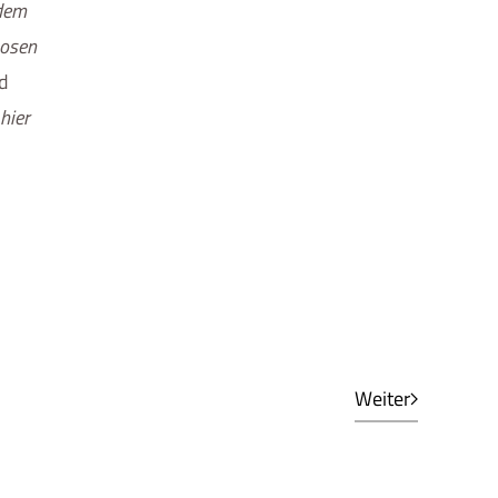
 dem
nosen
nd
hier
Weiter