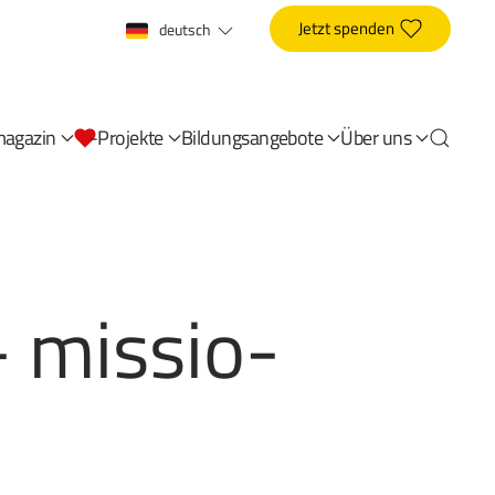
Jetzt spenden
deutsch
magazin
-Projekte
Bildungsangebote
Über uns
– missio-