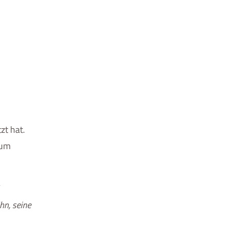
zt hat.
 um
hn, seine