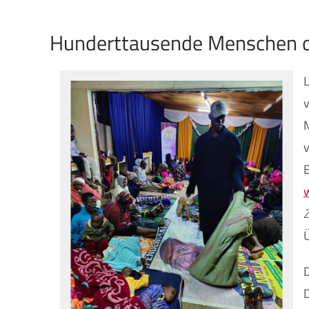
Hunderttausende Menschen ob
v
E
w
Z
D
D