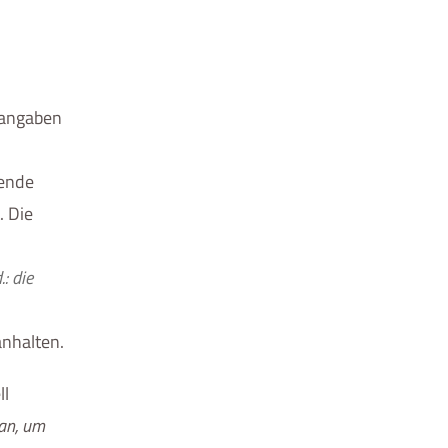
angaben
sende
. Die
: die
nhalten.
ll
 an, um