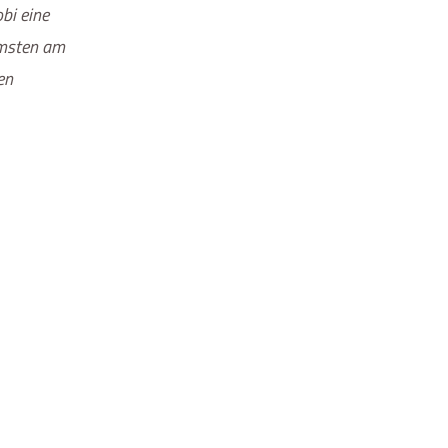
bi eine
Ärmsten am
en