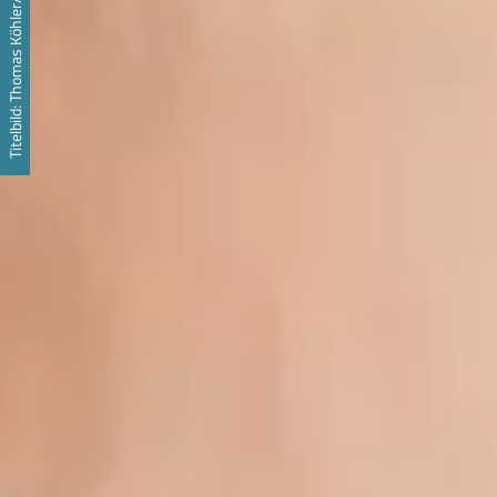
Titelbild: Thomas Köhler/Deutscher Bundestag