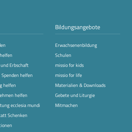
Bildungsangebote
den
Erwachsenenbildung
helfen
Schulen
 und Erbschaft
missio for kids
n Spenden helfen
missio for life
ng helfen
Materialien & Downloads
nehmen helfen
Gebete und Liturgie
ftung ecclesia mundi
Mitmachen
tatt Schenken
tionen