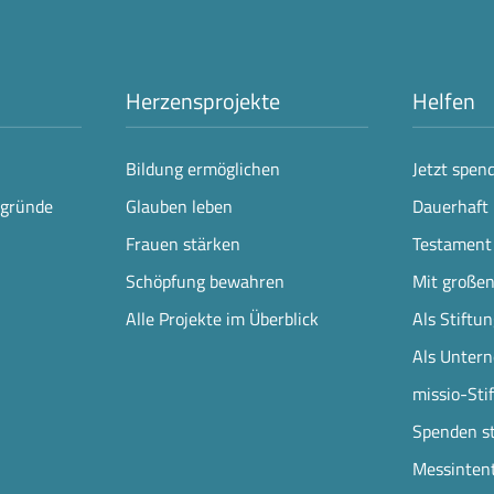
Herzensprojekte
Helfen
Bildung ermöglichen
Jetzt spen
rgründe
Glauben leben
Dauerhaft 
Frauen stärken
Testament
Schöpfung bewahren
Mit große
Alle Projekte im Überblick
Als Stiftu
Als Unter
missio-Sti
Spenden s
Messinten