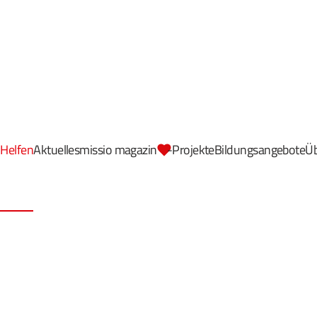
Helfen
Aktuelles
missio magazin
-Projekte
Bildungsangebote
Üb