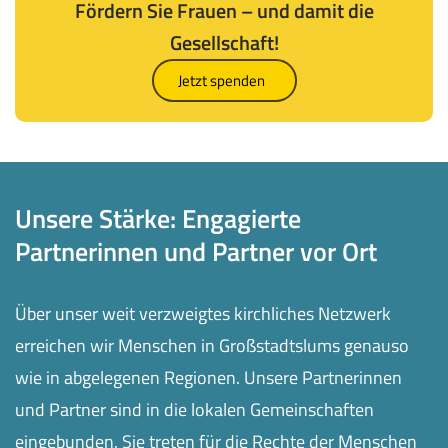
Fördern Sie Frauen – und damit die
Gesellschaft!
Jetzt spenden
Unsere Stärke: Engagierte
Partnerinnen und Partner vor Ort
Über unser weit verzweigtes kirchliches Netzwerk
erreichen wir Menschen in Großstadtslums genauso
wie in abgelegenen Regionen. Unsere Partnerinnen
und Partner sind in die lokalen Gemeinschaften
eingebunden. Sie treten für die Rechte der Menschen